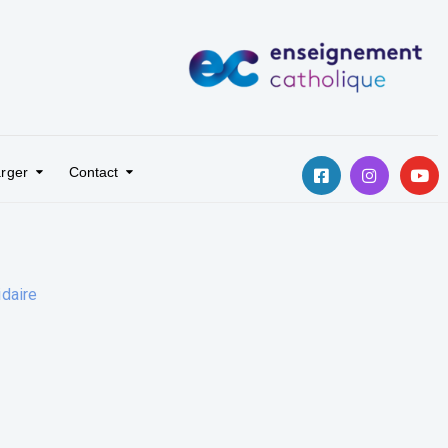
rger
Contact
idaire