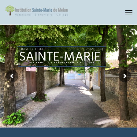
INSTITUTION
MELUN
SAINTE-MARIE
M
A
T
E
R
N
E
L
L
E
-
E
L
É
M
E
N
T
A
I
R
E
-
C
O
L
L
È
G
E