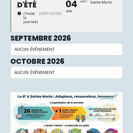
04
Sainte-Marie
D'ÉTÉ
AOÛT
Sainte-
Marie
, 
JUIL
boulev
(Toute
(GMT+02:00)
Gambet
la
- MELU
journée)
SEPTEMBRE 2026
AUCUN ÉVÈNEMENT
OCTOBRE 2026
AUCUN ÉVÈNEMENT