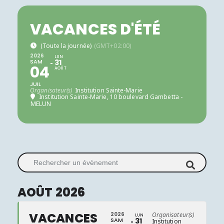
VACANCES D'ÉTÉ
(Toute la journée)
(GMT+02:00)
2026
LUN
SAM
31
04
AOÛT
JUIL
Organisateur(s)
Institution Sainte-Marie
Institution Sainte-Marie
, 10 boulevard Gambetta -
MELUN
Rechercher un évènement
AOÛT 2026
VACANCES
2026
Organisateur(s)
LUN
SAM
31
Institution
Institut