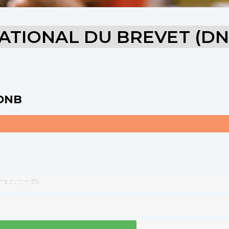
ATIONAL DU BREVET (DN
 DNB
ons du jury
8%