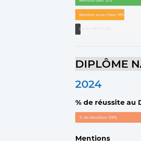
Mention bien
55%
Mention assez bien
18%
Sans mention
2%
DIPLÔME N
2024
% de réussite au
% de réussîtes
100%
Mentions