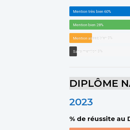
Mention très bien
60%
Mention bien
28%
Mention assez bien
9%
Sans mention
3%
DIPLÔME N
2023
% de réussite au