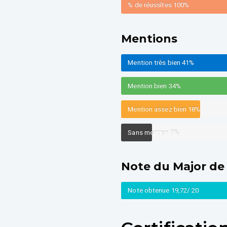
% de réussîtes
100%
Mentions
Mention très bien
41%
Mention bien
34%
Mention assez bien
18%
Sans mention
7%
Note du Major de
Note obtenue
19,72/ 20