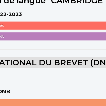
on de langue "CAMBRIDGE
022-2023
00%
00%
ATIONAL DU BREVET (DN
 DNB