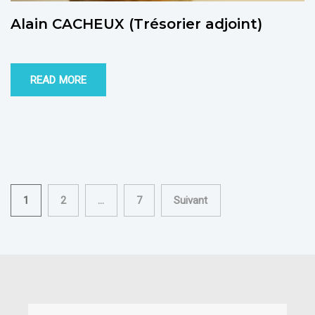
Alain CACHEUX (Trésorier adjoint)
READ MORE
Pagination
1
2
…
7
Suivant
des
publications