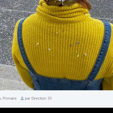
s
,
Primaire
par
Direction 1D