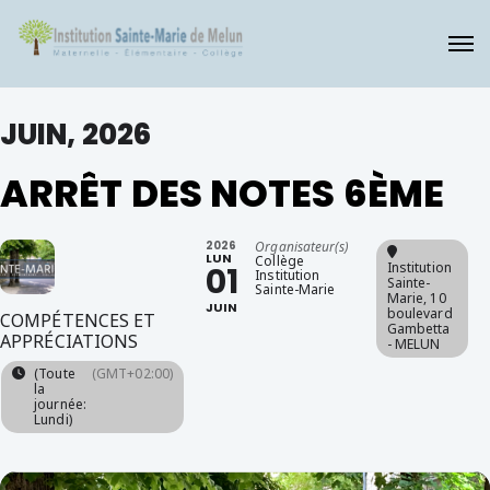
JUIN, 2026
ARRÊT DES NOTES 6ÈME
2026
Organisateur(s)
LUN
Collège
Institution
01
Institution
Sainte-
Sainte-Marie
Marie
, 10
JUIN
boulevard
COMPÉTENCES ET
Gambetta
APPRÉCIATIONS
- MELUN
(Toute
(GMT+02:00)
la
journée:
Lundi)