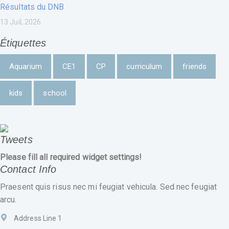
Résultats du DNB
13 Juil, 2026
Étiquettes
Aquarium
CE1
CP
curriculum
friends
kids
school
Tweets
Please fill all required widget settings!
Contact Info
Praesent quis risus nec mi feugiat vehicula. Sed nec feugiat
arcu.
Address Line 1