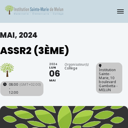
MAI, 2024
ASSR2 (3ÈME)
2024
Organisateur(s)
LUN
Collège
Institution
06
Sainte-
Marie
, 10
MAI
boulevard
08:00
(GMT+02:00)
Gambetta -
-
MELUN
12:00