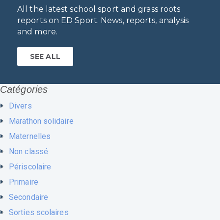
All the latest school sport and grass roots
reports on ED Sport. News, reports, analysis
and more.
SEE ALL
Catégories
Divers
Marathon solidaire
Maternelles
Non classé
Périscolaire
Primaire
Secondaire
Sorties scolaires