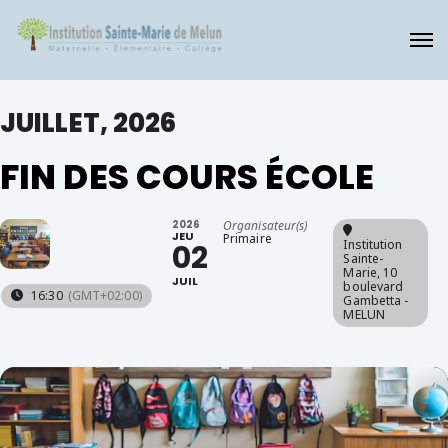
JUILLET, 2026
FIN DES COURS ÉCOLE
2026
Organisateur(s)
JEU
Primaire
Institution
02
Sainte-
Marie
, 10
JUIL
boulevard
16:30
(GMT+02:00)
Gambetta -
MELUN