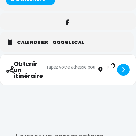
CALENDRIER
GOOGLECAL
Obtenir
Adresse - Fin des cours École [cMPf0n8mU]
Adresse de dest
un
itinéraire