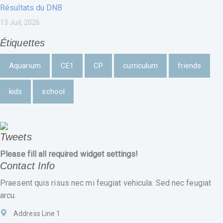
Résultats du DNB
13 Juil, 2026
Étiquettes
Aquarium
CE1
CP
curriculum
friends
kids
school
Tweets
Please fill all required widget settings!
Contact Info
Praesent quis risus nec mi feugiat vehicula. Sed nec feugiat
arcu.
Address Line 1