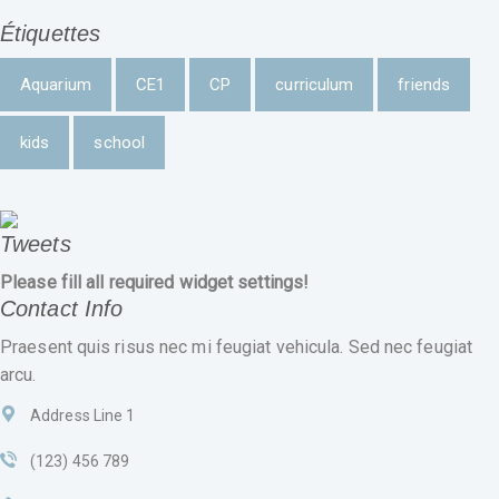
Étiquettes
Aquarium
CE1
CP
curriculum
friends
kids
school
Tweets
Please fill all required widget settings!
Contact Info
Praesent quis risus nec mi feugiat vehicula. Sed nec feugiat
arcu.
Address Line 1
(123) 456 789