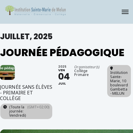
JUILLET, 2025
JOURNÉE PÉDAGOGIQUE
2025
Organisateur(s)
VEN
Collège
Institution
04
Primaire
Sainte-
Marie
, 10
JUIL
boulevard
JOURNÉE SANS ÉLÈVES
Gambetta
- PRIMAIRE ET
- MELUN
COLLÈGE
(Toute la
(GMT+02:00)
journée:
Vendredi)