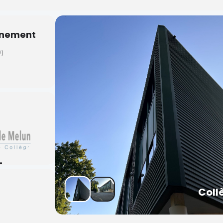
vènement
)
ie
Coll