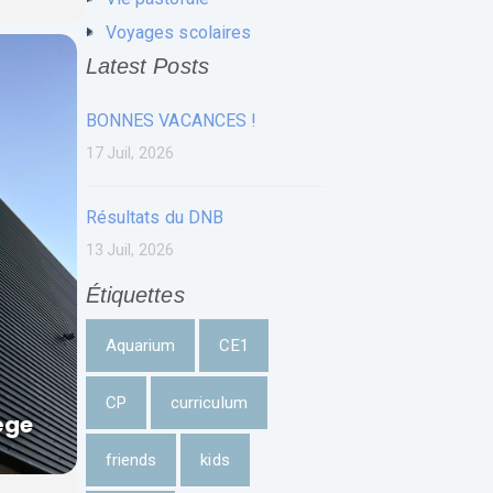
Voyages scolaires
Latest Posts
BONNES VACANCES !
17 Juil, 2026
Résultats du DNB
13 Juil, 2026
Étiquettes
Aquarium
CE1
CP
curriculum
ège
friends
kids