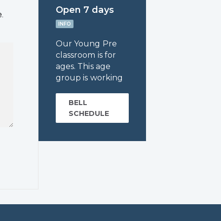
Open 7 days
e.
INFO
Our Young Pre
classroom is for
ages. This age
group is working
BELL
SCHEDULE