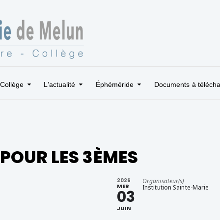
Collège
L’actualité
Éphéméride
Documents à télécha
 POUR LES 3ÈMES
2026
Organisateur(s)
MER
Institution Sainte-Marie
03
JUIN