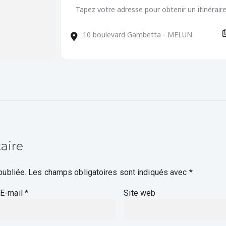
Adresse - ORAL DU DNB [HXnil6EZq]
Adresse de destination - ORAL DU DNB [Ck
aire
publiée.
Les champs obligatoires sont indiqués avec
*
E-mail
*
Site web