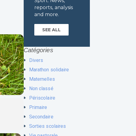
Sport. News,
reports, analysis
and more.
SEE ALL
Catégories
Divers
Marathon solidaire
Maternelles
Non classé
Périscolaire
Primaire
Secondaire
Sorties scolaires
Vie pastorale