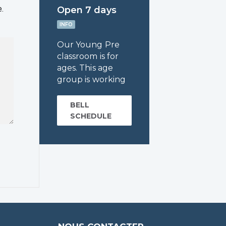
e.
Open 7 days
INFO
Our Young Pre
classroom is for
ages. This age
group is working
BELL
SCHEDULE