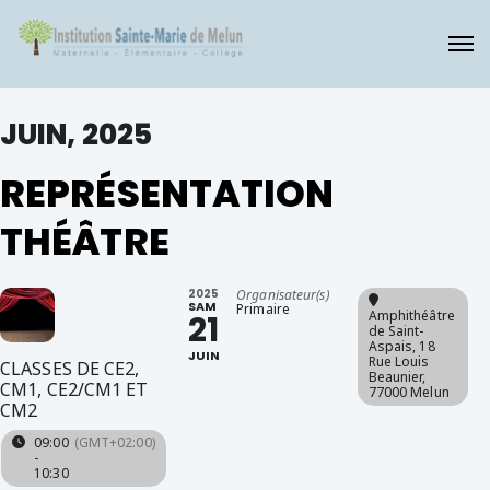
JUIN, 2025
REPRÉSENTATION
THÉÂTRE
2025
Organisateur(s)
SAM
Primaire
Amphithéâtre
21
de Saint-
Aspais
, 18
JUIN
Rue Louis
CLASSES DE CE2,
Beaunier,
CM1, CE2/CM1 ET
77000 Melun
CM2
09:00
(GMT+02:00)
-
10:30