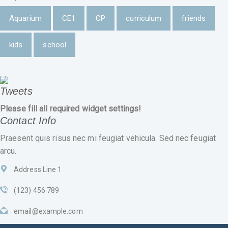
Aquarium
CE1
CP
curriculum
friends
kids
school
Tweets
Please fill all required widget settings!
Contact Info
Praesent quis risus nec mi feugiat vehicula. Sed nec feugiat
arcu.
Address Line 1
(123) 456 789
email@example.com