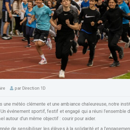
ire
par
Direction 1D
 une météo clémente et une ambiance chaleureuse, notre instit
 Un événement sportif, festif et engagé qui a réuni l’ensemble 
l autour d’un même objectif : courir pour aider.
née de sensibiliser les élèves à la solidarité et a l’engagemen